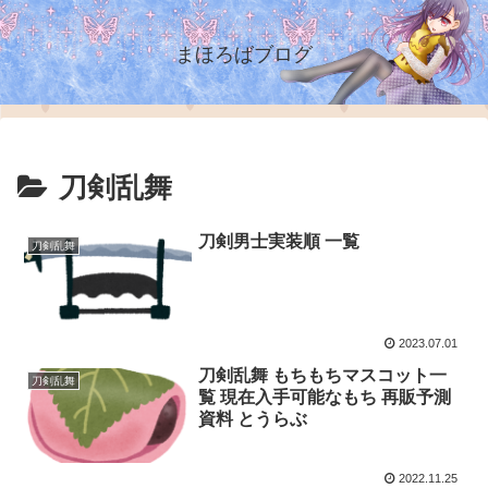
まほろばブログ
刀剣乱舞
刀剣男士実装順 一覧
刀剣乱舞
2023.07.01
刀剣乱舞 もちもちマスコット一
刀剣乱舞
覧 現在入手可能なもち 再販予測
資料 とうらぶ
2022.11.25