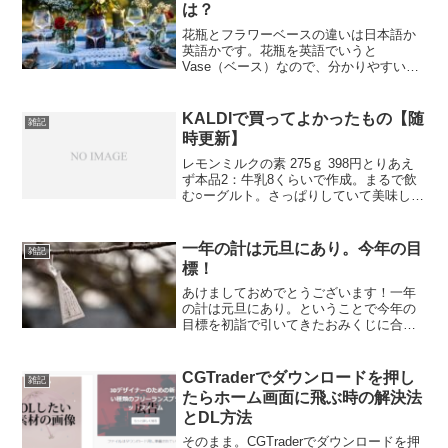
は？
花瓶とフラワーベースの違いは日本語か
英語かです。花瓶を英語でいうと
Vase（ベース）なので、分かりやすいよ
うに上にフラワーをつけてフラワーベー
スという名前が日本で定着しました。…
と、言うことを調べる前に勢いでフラワ
KALDIで買ってよかったもの【随
雑記
ーベースを販売している企業...
時更新】
レモンミルクの素 275ｇ 398円とりあえ
ず本品2：牛乳8くらいで作成。まるで飲
む○ーグルト。さっぱりしていて美味しか
った。これからの季節(夏)におすすめ原液
を一口なめてみたら想像より甘めの甘酸
っぱさ。唾液が出るほどのすっぱさを求
一年の計は元旦にあり。今年の目
雑記
めている...
標！
あけましておめでとうございます！一年
の計は元旦にあり。ということで今年の
目標を初詣で引いてきたおみくじに合わ
せて書いていこうと思います！◎総合
小吉思うように行くようで心の中で思っ
ていることとは違う事が有り、思わぬ幸
CGTraderでダウンロードを押し
雑記
せがあったと思ってもよく...
たらホーム画面に飛ぶ時の解決法
とDL方法
そのまま。CGTraderでダウンロードを押