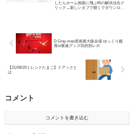
したらホーム画面に飛ぶ時の解決法右ク
リック→新しいタブで開くでダウンロー
ドが開始されました。これだけだとあれ
なのでダウンロードの詳しい方法⇩ダウン
ロードしたい素材のページに行く右下の
13秒お待ち下...
D.Gray-man原画展大阪会場 ゆっくり鑑
賞or最速グッズ目的別レポ
【21/08/20トレンドたまご】ドアックと
は
コメント
コメントを書き込む